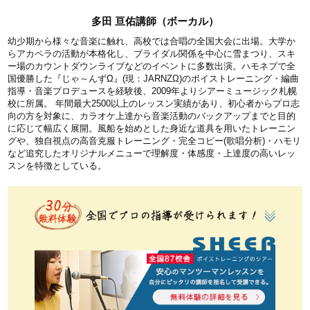
多田 亘佑講師（ボーカル）
幼少期から様々な音楽に触れ、高校では合唱の全国大会に出場。大学か
らアカペラの活動が本格化し、ブライダル関係を中心に雪まつり、スキ
ー場のカウントダウンライブなどのイベントに多数出演。ハモネプで全
国優勝した『じゃ～んずΩ』(現：JARNZΩ)のボイストレーニング・編曲
指導・音楽プロデュースを経験後、2009年よりシアーミュージック札幌
校に所属。 年間最大2500以上のレッスン実績があり、初心者からプロ志
向の方を対象に、カラオケ上達から音楽活動のバックアップまでと目的
に応じて幅広く展開。風船を始めとした身近な道具を用いたトレーニン
グや、独自視点の高音克服トレーニング・完全コピー(歌唱分析)・ハモリ
など追究したオリジナルメニューで理解度・体感度・上達度の高いレッ
スンを特徴としている。