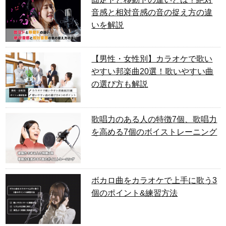
音感と相対音感の音の捉え方の違
いを解説
【男性・女性別】カラオケで歌い
やすい邦楽曲20選！歌いやすい曲
の選び方も解説
歌唱力のある人の特徴7個、歌唱力
を高める7個のボイストレーニング
ボカロ曲をカラオケで上手に歌う3
個のポイント&練習方法