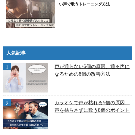
い声で歌うトレーニング方法
人気記事
声が通らない6個の原因、通る声に
1
なるための6個の改善方法
カラオケで声が枯れる5個の原因、
2
声を枯らさずに歌う8個のポイント