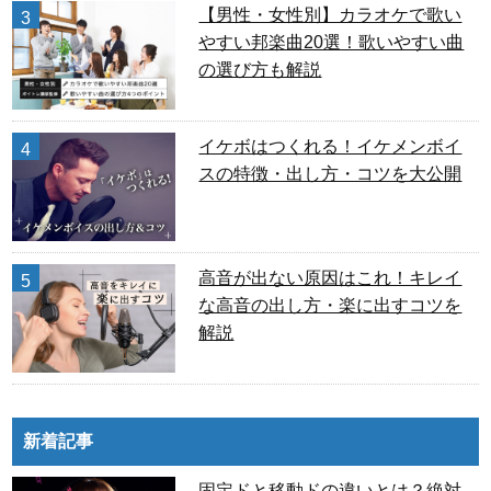
【男性・女性別】カラオケで歌い
3
やすい邦楽曲20選！歌いやすい曲
の選び方も解説
イケボはつくれる！イケメンボイ
4
スの特徴・出し方・コツを大公開
高音が出ない原因はこれ！キレイ
5
な高音の出し方・楽に出すコツを
解説
新着記事
固定ドと移動ドの違いとは？絶対