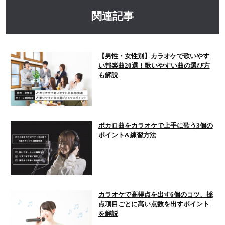
関連記事
【男性・女性別】カラオケで歌いやす
い邦楽曲20選！歌いやすい曲の選び方
も解説
ボカロ曲をカラオケで上手に歌う3個の
ポイント&練習方法
カラオケで高得点を出す6個のコツ、採
点項目ごとに高い点数を出すポイント
を解説