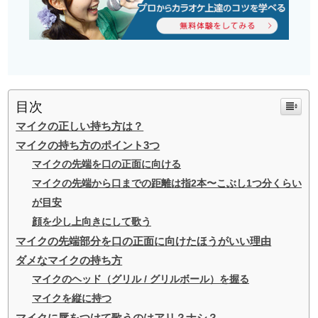
目次
マイクの正しい持ち方は？
マイクの持ち方のポイント3つ
マイクの先端を口の正面に向ける
マイクの先端から口までの距離は指2本〜こぶし1つ分くらい
が目安
顔を少し上向きにして歌う
マイクの先端部分を口の正面に向けたほうがいい理由
ダメなマイクの持ち方
マイクのヘッド（グリル / グリルボール）を握る
マイクを縦に持つ
マイクに唇をつけて歌うのはアリ？ナシ？