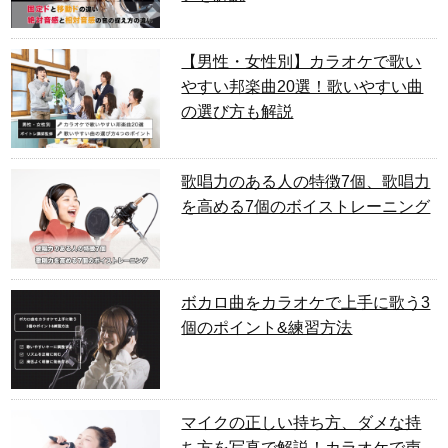
【男性・女性別】カラオケで歌い
やすい邦楽曲20選！歌いやすい曲
の選び方も解説
歌唱力のある人の特徴7個、歌唱力
を高める7個のボイストレーニング
ボカロ曲をカラオケで上手に歌う3
個のポイント&練習方法
マイクの正しい持ち方、ダメな持
ち方を写真で解説！カラオケで声