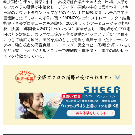
幼少期から様々な音楽に触れ、高校では合唱の全国大会に出場。大学か
らアカペラの活動が本格化し、ブライダル関係を中心に雪まつり、スキ
ー場のカウントダウンライブなどのイベントに多数出演。ハモネプで全
国優勝した『じゃ～んずΩ』(現：JARNZΩ)のボイストレーニング・編曲
指導・音楽プロデュースを経験後、2009年よりシアーミュージック札幌
校に所属。 年間最大2500以上のレッスン実績があり、初心者からプロ志
向の方を対象に、カラオケ上達から音楽活動のバックアップまでと目的
に応じて幅広く展開。風船を始めとした身近な道具を用いたトレーニン
グや、独自視点の高音克服トレーニング・完全コピー(歌唱分析)・ハモリ
など追究したオリジナルメニューで理解度・体感度・上達度の高いレッ
スンを特徴としている。