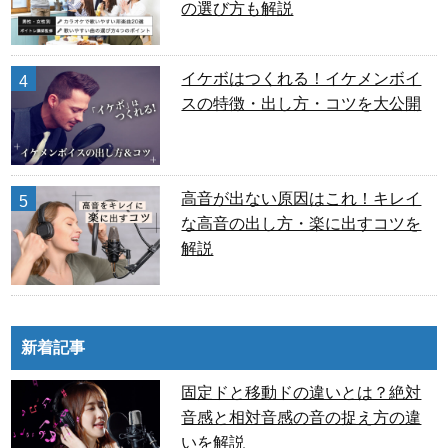
の選び方も解説
イケボはつくれる！イケメンボイ
4
スの特徴・出し方・コツを大公開
高音が出ない原因はこれ！キレイ
5
な高音の出し方・楽に出すコツを
解説
新着記事
固定ドと移動ドの違いとは？絶対
音感と相対音感の音の捉え方の違
いを解説