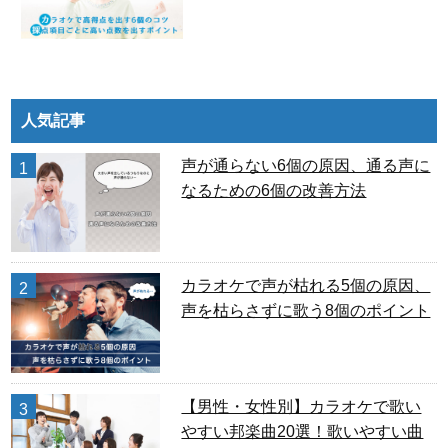
人気記事
声が通らない6個の原因、通る声に
1
なるための6個の改善方法
カラオケで声が枯れる5個の原因、
2
声を枯らさずに歌う8個のポイント
【男性・女性別】カラオケで歌い
3
やすい邦楽曲20選！歌いやすい曲